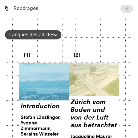
Repérages
Langues des articles
[1]
[2]
Zürich vom
Introduction
Boden und
von der Luft
Stefan Länzlinger,
Yvonne
aus betrachtet
Zimmermann,
Seraina Winzeler
Jacqueline Maurer